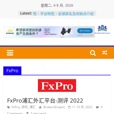
Skip
星期二, 4 8 月, 2026
to
Gate.io交易所评价：公司背景、安全
Latest:
content
性、平台特色、全球排名及优缺点介绍
加密货币交易所USDT充值・提币教程
美国MSB牌照是什么？如何查询MSB
牌照？认识加密货币监管牌照
Bro
加密货币交易所的深度是指什么？深度
怎么看？对交易有何影响?
Bitfinex交易所评价：安全性、平台特
交
色、全球排名及优点/缺点介绍
易
经
FxPro
纪
商
帝
国
FxPro浦汇外汇平台-测评 2022
,
,
FxPro
测评
浦汇
BrokersEmpire
11 10 月, 2022
0
Comments
7 min read