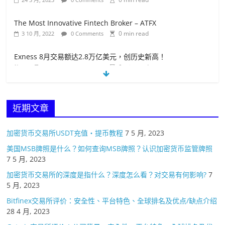
The Most Innovative Fintech Broker – ATFX
0 min read
3 10 月, 2022
0 Comments
Exness 8月交易额达2.8万亿美元，创历史新高！
0 min read
18 9 月, 2022
0 Comments
盈透证券选择 Wise作为支付合作伙伴
0 min read
19 4 月, 2023
0 Comments
近期文章
加密货币交易所USDT充值・提币教程
7 5 月, 2023
美国MSB牌照是什么？如何查询MSB牌照？认识加密货币监管牌照
7 5 月, 2023
加密货币交易所的深度是指什么？深度怎么看？对交易有何影响?
7
5 月, 2023
Bitfinex交易所评价：安全性、平台特色、全球排名及优点/缺点介绍
28 4 月, 2023