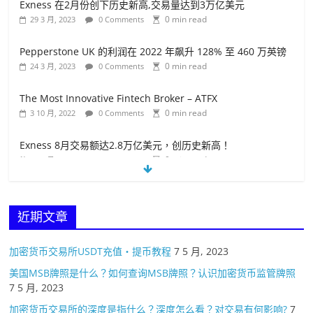
Exness 在2月份创下历史新高,交易量达到3万亿美元
0 min read
29 3 月, 2023
0 Comments
Pepperstone UK 的利润在 2022 年飙升 128% 至 460 万英镑
0 min read
24 3 月, 2023
0 Comments
The Most Innovative Fintech Broker – ATFX
0 min read
3 10 月, 2022
0 Comments
Exness 8月交易额达2.8万亿美元，创历史新高！
0 min read
18 9 月, 2022
0 Comments
盈透证券选择 Wise作为支付合作伙伴
0 min read
19 4 月, 2023
0 Comments
近期文章
加密货币交易所USDT充值・提币教程
7 5 月, 2023
美国MSB牌照是什么？如何查询MSB牌照？认识加密货币监管牌照
7 5 月, 2023
加密货币交易所的深度是指什么？深度怎么看？对交易有何影响?
7