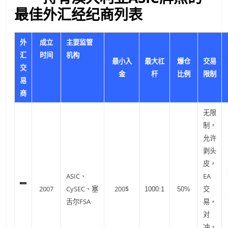
最佳外汇经纪商列表
外
成立
主要监管
汇
时间
机构
交易
最小入
最大杠
爆仓
交
限制
金
杆
比例
易
商
无限
制，
允许
剥头
皮，
ASIC、
EA
2007
CySEC、塞
200$
交
1000:1
50%
舌尔FSA
易，
对
冲，