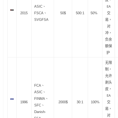
EA
ASIC、
交
2015
FSCA、
50$
500:1
50%
易，
SVGFSA
对
冲，
负余
额保
护
无限
制，
允许
剥头
FCA、
皮，
ASIC、
EA
FINMA、
交
1996
2000$
30:1
100%
SFC、
易，
Danish-
对