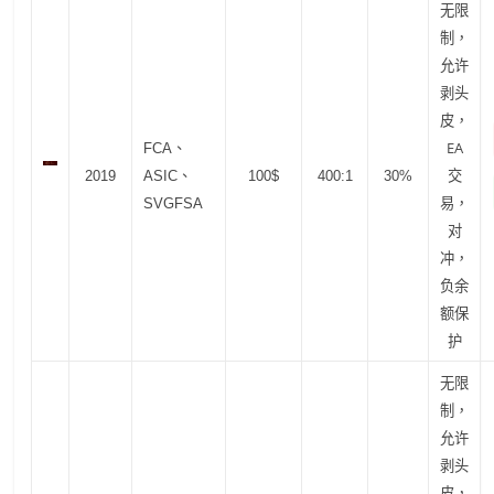
无限
制，
允许
剥头
皮，
EA
FCA、
交
2019
ASIC、
100$
400:1
30%
易，
SVGFSA
对
冲，
负余
额保
护
无限
制，
允许
剥头
皮，