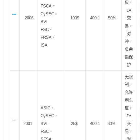
皮，
FSCA、
EA
CySEC、
交
2006
100$
400:1
50%
BVI
易，
FSC、
对
FRSA、
冲，
ISA
负余
额保
护
无限
制，
允许
剥头
皮，
ASIC、
EA
CySEC、
交
2001
BVI-
25$
400:1
30%
易，
FSC、
对
SFSA