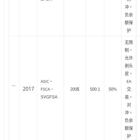
冲，
负余
额保
护
无限
制，
允许
剥头
皮，
ASIC、
EA
2017
FSCA、
交
200$
500:1
50%
易，
SVGFSA
对
冲，
负余
额保
护