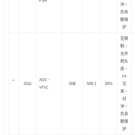
FSA
冲，
负余
额保
护
无限
制，
允许
剥头
皮，
EA
ASIC、
交
2011
50$
500:1
50%
VFSC
易，
对
冲，
负余
额保
护