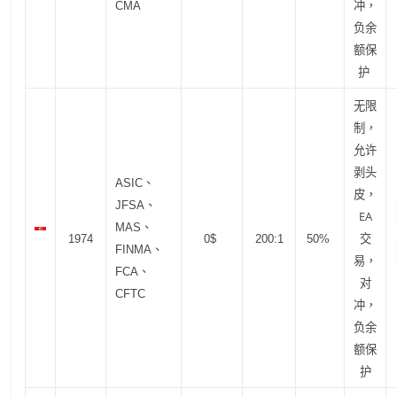
冲，
CMA
负余
额保
护
无限
制，
允许
剥头
ASIC、
皮，
JFSA、
EA
MAS、
交
1974
0$
200:1
50%
FINMA、
易，
FCA、
对
CFTC
冲，
负余
额保
护