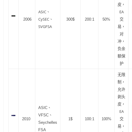
皮，
ASIC、
EA
CySEC、
交
2006
300$
200:1
50%
SVGFSA
易，
对
冲，
负余
额保
护
无限
制，
允许
剥头
皮，
ASIC、
EA
VFSC、
交
2010
1$
100:1
100%
Seychelles
易，
FSA