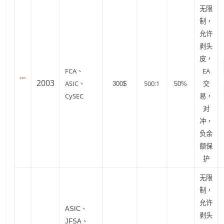
无限
制，
允许
剥头
皮，
FCA、
EA
2003
ASIC、
500:1
交
300$
50%
CySEC
易，
对
冲，
负余
额保
护
无限
制，
允许
ASIC、
剥头
JFSA、