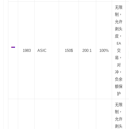
无限
制，
允许
剥头
皮，
EA
交
1983
ASIC
150$
200:1
100%
易，
对
冲，
负余
额保
护
无限
制，
允许
剥头