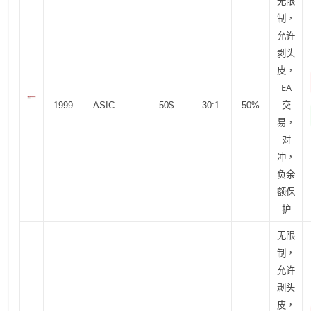
无限
制，
允许
剥头
皮，
EA
交
1999
ASIC
50$
30:1
50%
易，
对
冲，
负余
额保
护
无限
制，
允许
剥头
皮，