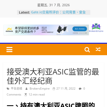
Skip
星期五, 31 7 月, 2026
to
Latest:
Gate.io交易所评价：公司背景、安全
content
性、平台特色、全球排名及优缺点介绍
加密货币交易所USDT充值・提币教程
美国MSB牌照是什么？如何查询MSB
Bro
牌照？认识加密货币监管牌照
加密货币交易所的深度是指什么？深度
怎么看？对交易有何影响?
Bitfinex交易所评价：安全性、平台特
交
色、全球排名及优点/缺点介绍
易
经
纪
接受澳大利亚ASIC监管的最
商
佳外汇经纪商
帝
国
平台总结
BrokersEmpire
27 11 月, 2022
0
Comments
12 min read
一、持有澳大利亚ASIC牌照的