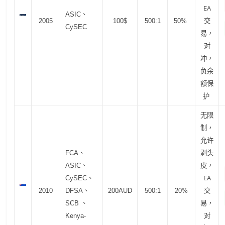
EA
ASIC、
交
2005
100$
500:1
50%
CySEC
易，
对
冲，
负余
额保
护
无限
制，
允许
剥头
FCA、
皮，
ASIC、
EA
CySEC、
交
2010
DFSA、
200AUD
500:1
20%
易，
SCB 、
对
Kenya-