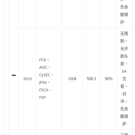
负余
额保
护
无限
制，
允许
剥头
FCA、
皮，
ASIC、
EA
CySEC、
2010
100$
交
500:1
50%
JFSA、
易，
FSCA、
对
FSP
冲，
负余
额保
护