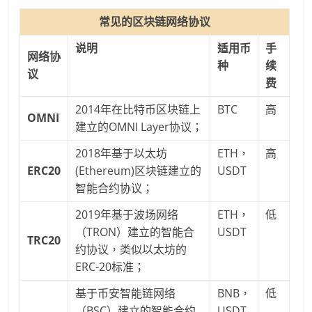
常见的区块链网络协议
说明
适用币
手
网络协
种
续
议
费
2014年在比特币区块链上
BTC
高
OMNI
建立的OMNI Layer协议；
2018年基于以太坊
ETH，
高
ERC20
(Ethereum)区块链建立的
USDT
智能合约协议；
2019年基于波场网络
ETH，
低
（TRON）建立的智能合
USDT
TRC20
约协议，类似以太坊的
ERC-20标准；
基于币安智能链网络
BNB，
低
（BSC）建立的智能合约
USDT