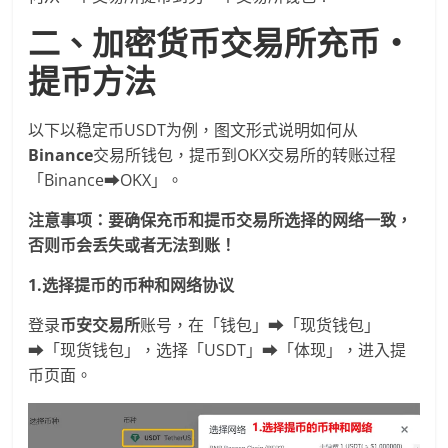
二、加密货币交易所充币・
提币方法
以下以稳定币USDT为例，图文形式说明如何从
Binance
交易所钱包，提币到OKX交易所的转账过程
「Binance➡OKX」。
注意事项：要确保充币和提币交易所选择的网络一致，
否则币会丢失或者无法到账！
1.选择提币的币种和网络协议
登录
币安交易所
账号，在「钱包」➡「现货钱包」
➡「现货钱包」，选择「USDT」➡「体现」，进入提
币页面。