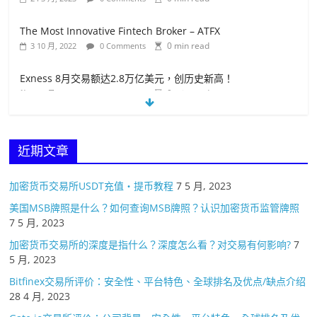
The Most Innovative Fintech Broker – ATFX
0 min read
3 10 月, 2022
0 Comments
Exness 8月交易额达2.8万亿美元，创历史新高！
0 min read
18 9 月, 2022
0 Comments
盈透证券选择 Wise作为支付合作伙伴
0 min read
19 4 月, 2023
0 Comments
近期文章
加密货币交易所USDT充值・提币教程
7 5 月, 2023
美国MSB牌照是什么？如何查询MSB牌照？认识加密货币监管牌照
7 5 月, 2023
加密货币交易所的深度是指什么？深度怎么看？对交易有何影响?
7
5 月, 2023
Bitfinex交易所评价：安全性、平台特色、全球排名及优点/缺点介绍
28 4 月, 2023