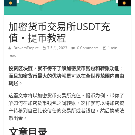
加密货币交易所USDT充
值・提币教程
BrokersEmpire
7 5 月, 2023
0 Comments
1 min
read
投资区块链，就不得不了解加密货币钱包和转账功能，
而且加密货币最大的优势就是可以在全世界范围内自由
转账。
这篇文章将以加密货币交易所充值・提币为例，带你了
解如何在加密货币钱包之间转账。这样就可以将加密资
产转移到自己比较信任的交易所或者钱包，然后换成法
币出金。
文章目录