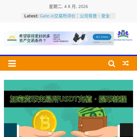
Skip
星期二, 4 8 月, 2026
to
Latest:
Gate.io交易所评价：公司背景、安全
content
性、平台特色、全球排名及优缺点介绍
加密货币交易所USDT充值・提币教程
美国MSB牌照是什么？如何查询MSB
Bro
牌照？认识加密货币监管牌照
加密货币交易所的深度是指什么？深度
怎么看？对交易有何影响?
Bitfinex交易所评价：安全性、平台特
交
色、全球排名及优点/缺点介绍
易
经
纪
商
帝
国