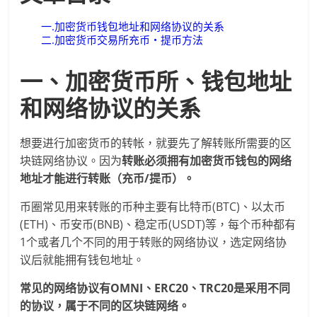
一.加密货币钱包地址和网络协议的关系
二.加密货币交易所充币・提币方法
一、加密货币所、钱包地址
和网络协议的关系
想要进行加密货币的转帐，就要先了解转账所需要的区
块链网络协议。因为
转账必须拥有加密货币钱包的网络
地址才能进行转账（充币/提币）。
币圈常见用来转账的币种主要有比特币(BTC)、以太币
(ETH)、币安币(BNB)、稳定币(USDT)等，每个币种都有
1个或者几个不同的用于转账的网络协议，选定网络协
议后就能拥有钱包地址。
常见的网络协议有OMNI、ERC20、TRC20是采用不同
的协议，属于不同的区块链网络。