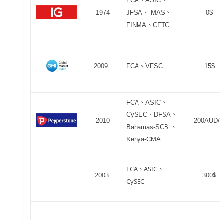
FCA、ASIC、
1974
JFSA、 MAS、
0$
FINMA、CFTC
2009
FCA、VFSC
15$
FCA、ASIC、
CySEC、DFSA、
2010
200AUD
Bahamas-SCB 、
Kenya-CMA
FCA、ASIC、
2003
300$
CySEC