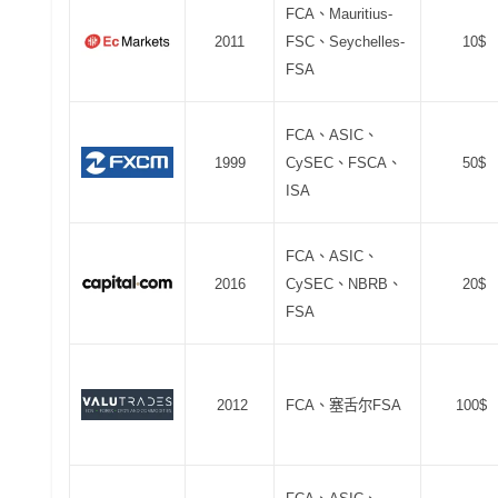
FCA、Mauritius-
2011
FSC、Seychelles-
10$
FSA
FCA、ASIC、
1999
CySEC、FSCA、
50$
ISA
FCA、ASIC、
2016
CySEC、NBRB、
20$
FSA
2012
FCA、塞舌尔FSA
100$