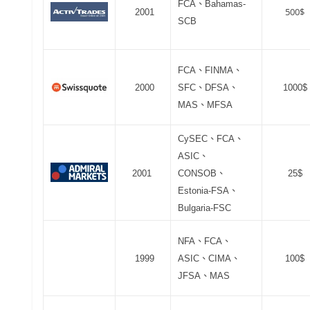
FCA、Bahamas-
500$
2001
SCB
FCA、FINMA、
2000
SFC、DFSA、
1000$
MAS、MFSA
CySEC、FCA、
ASIC、
2001
CONSOB、
25$
Estonia-FSA、
Bulgaria-FSC
NFA、FCA、
1999
ASIC、CIMA、
100$
JFSA、MAS