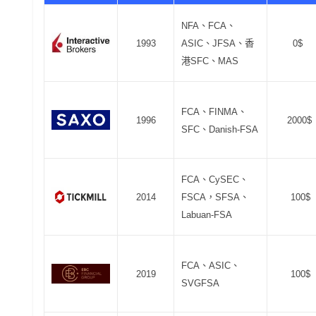
NFA、FCA、
1993
ASIC、JFSA、香
0$
港SFC、MAS
FCA、FINMA、
1996
2000$
SFC、Danish-FSA
FCA、CySEC、
2014
FSCA，SFSA、
100$
Labuan-FSA
FCA、ASIC、
2019
100$
SVGFSA