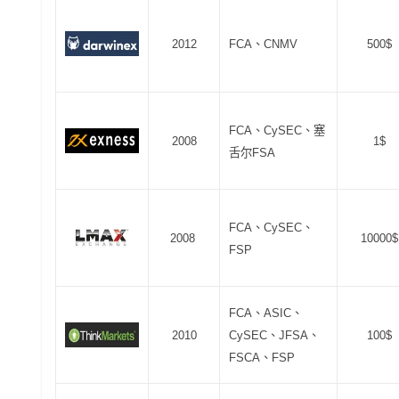
2012
FCA、CNMV
500$
FCA、CySEC、塞
2008
1$
舌尔FSA
FCA、CySEC、
2008
10000$
FSP
FCA、ASIC、
2010
CySEC、JFSA、
100$
FSCA、FSP