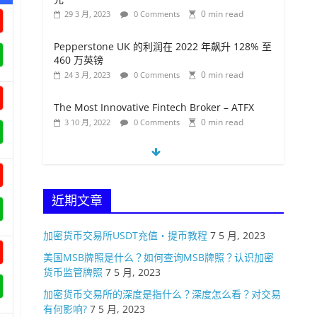
0 min read
29 3 月, 2023
0 Comments
Pepperstone UK 的利润在 2022 年飙升 128% 至
460 万英镑
0 min read
24 3 月, 2023
0 Comments
The Most Innovative Fintech Broker – ATFX
0 min read
3 10 月, 2022
0 Comments
Exness 8月交易额达2.8万亿美元，创历史新高！
0 min read
18 9 月, 2022
0 Comments
近期文章
盈透证券选择 Wise作为支付合作伙伴
0 min read
19 4 月, 2023
0 Comments
加密货币交易所USDT充值・提币教程
7 5 月, 2023
美国MSB牌照是什么？如何查询MSB牌照？认识加密
货币监管牌照
7 5 月, 2023
加密货币交易所的深度是指什么？深度怎么看？对交易
有何影响?
7 5 月, 2023