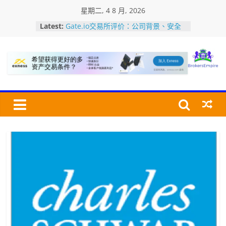
Skip
星期二, 4 8 月, 2026
to
Bitfinex交易所评价：安全性、平台特
Latest:
色、全球排名及优点/缺点介绍
content
Gate.io交易所评价：公司背景、安全
性、平台特色、全球排名及优缺点介绍
加密货币交易所USDT充值・提币教程
Bro
美国MSB牌照是什么？如何查询MSB
牌照？认识加密货币监管牌照
加密货币交易所的深度是指什么？深度
怎么看？对交易有何影响?
交
易
经
纪
商
帝
国