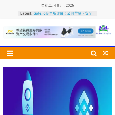
Skip
星期二, 4 8 月, 2026
to
Latest:
Gate.io交易所评价：公司背景、安全
content
性、平台特色、全球排名及优缺点介绍
加密货币交易所USDT充值・提币教程
美国MSB牌照是什么？如何查询MSB
Bro
牌照？认识加密货币监管牌照
加密货币交易所的深度是指什么？深度
怎么看？对交易有何影响?
Bitfinex交易所评价：安全性、平台特
交
色、全球排名及优点/缺点介绍
易
经
纪
商
帝
国