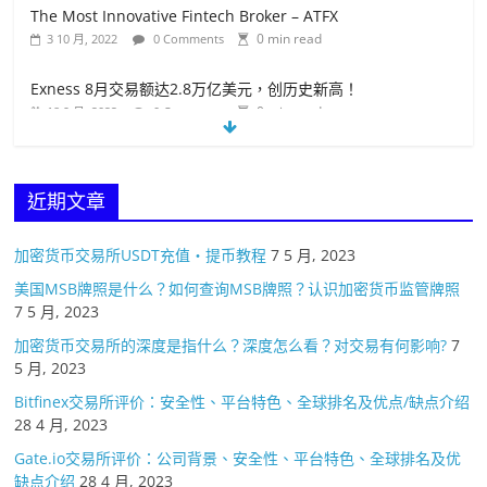
Exness 8月交易额达2.8万亿美元，创历史新高！
0 min read
18 9 月, 2022
0 Comments
盈透证券选择 Wise作为支付合作伙伴
0 min read
19 4 月, 2023
0 Comments
Darwinex 宣布推出Darwinex Zero
0 min read
19 4 月, 2023
0 Comments
近期文章
加密货币交易所USDT充值・提币教程
7 5 月, 2023
美国MSB牌照是什么？如何查询MSB牌照？认识加密货币监管牌照
7 5 月, 2023
加密货币交易所的深度是指什么？深度怎么看？对交易有何影响?
7
5 月, 2023
Bitfinex交易所评价：安全性、平台特色、全球排名及优点/缺点介绍
28 4 月, 2023
Gate.io交易所评价：公司背景、安全性、平台特色、全球排名及优
缺点介绍
28 4 月, 2023