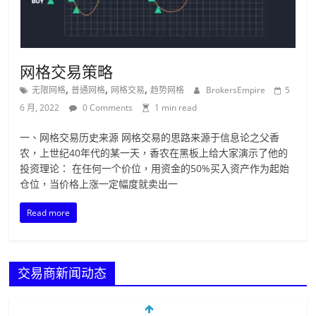
网格交易策略
,
,
,
无限网格
普通网格
网格交易
趋势网格
BrokersEmpire
5
6 月, 2022
0 Comments
1 min read
一、网格交易历史来源 网格交易的思路来源于信息论之父香
农，上世纪40年代的某一天，香农在黑板上给大家演示了他的
投资理论： 在任何一个价位，用资金的50%买入资产作为起始
仓位，当价格上涨一定幅度就卖出一
Read more
交易商新闻动态