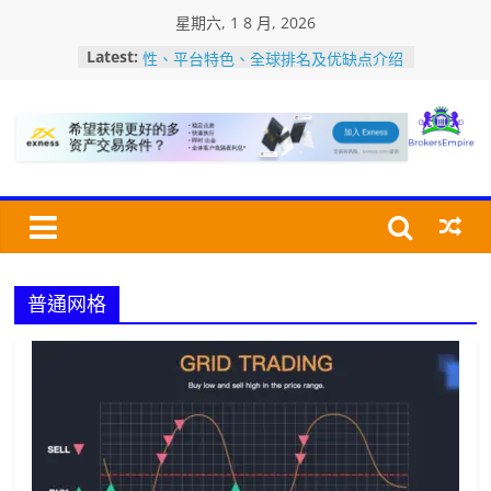
Skip
星期六, 1 8 月, 2026
to
Gate.io交易所评价：公司背景、安全
Latest:
content
性、平台特色、全球排名及优缺点介绍
加密货币交易所USDT充值・提币教程
美国MSB牌照是什么？如何查询MSB
牌照？认识加密货币监管牌照
Bro
加密货币交易所的深度是指什么？深度
怎么看？对交易有何影响?
Bitfinex交易所评价：安全性、平台特
交
色、全球排名及优点/缺点介绍
易
经
普通网格
纪
商
帝
国