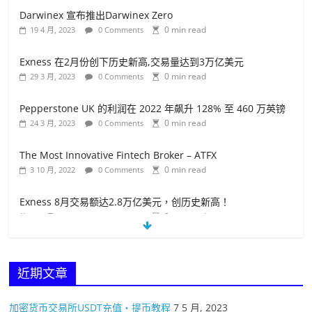
Darwinex 宣布推出Darwinex Zero
0 min read
19 4 月, 2023
0 Comments
Exness 在2月份创下历史新高,交易量达到3万亿美元
0 min read
29 3 月, 2023
0 Comments
Pepperstone UK 的利润在 2022 年飙升 128% 至 460 万英镑
0 min read
24 3 月, 2023
0 Comments
The Most Innovative Fintech Broker – ATFX
0 min read
3 10 月, 2022
0 Comments
Exness 8月交易额达2.8万亿美元，创历史新高！
0 min read
18 9 月, 2022
0 Comments
盈透证券选择 Wise作为支付合作伙伴
0 min read
19 4 月, 2023
0 Comments
近期文章
加密货币交易所USDT充值・提币教程
7 5 月, 2023